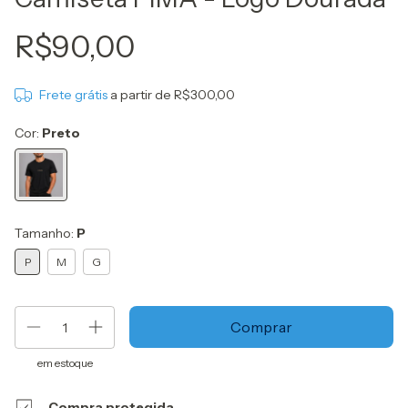
R$90,00
Frete grátis
a partir de
R$300,00
Cor:
Preto
Tamanho:
P
P
M
G
em estoque
Compra protegida