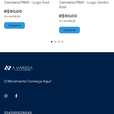
Camiseta PIMA - Logo Azul
Camiseta PIMA - Logo Centro
Azul
R$90,00
R$90,00
12
x
de
R$9,26
12
x
de
R$9,26
Comprar
Comprar
O Movimento Começa Aqui!
5543991628649